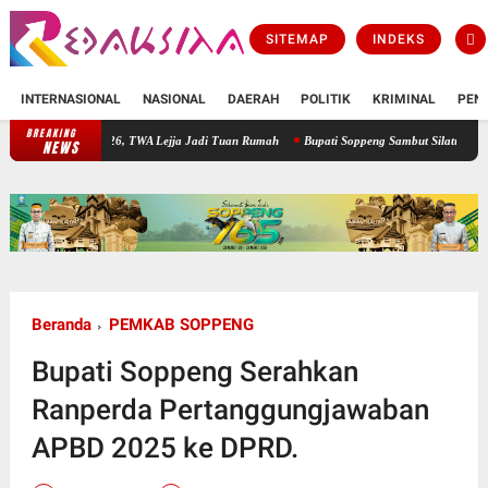
SITEMAP
INDEKS
INTERNASIONAL
NASIONAL
DAERAH
POLITIK
KRIMINAL
PEN
BREAKING
PT. Lamataesso Mattappa Gelar Rapat Persiapan HKAN 2026, TWA Lejja J
NEWS
Beranda
PEMKAB SOPPENG
Bupati Soppeng Serahkan
Ranperda Pertanggungjawaban
APBD 2025 ke DPRD.