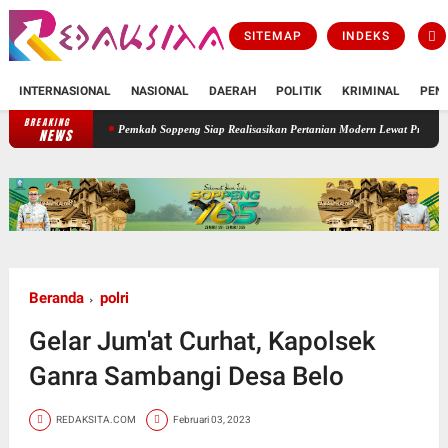
SITEMAP
INDEKS
INTERNASIONAL
NASIONAL
DAERAH
POLITIK
KRIMINAL
PEN
BREAKING
Pemkab Soppeng Siap Realisasikan Pertanian Modern Lewat Program PM-AAS Seluas 1 
NEWS
Beranda
polri
Gelar Jum'at Curhat, Kapolsek
Ganra Sambangi Desa Belo
REDAKSITA.COM
Februari 03, 2023