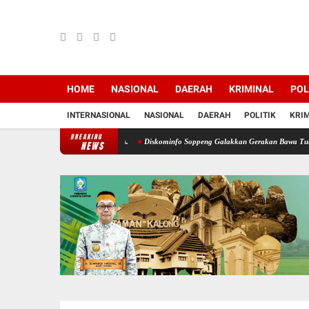
HOME
NASIONAL
DAERAH
KRIMINAL
POL
INTERNASIONAL
NASIONAL
DAERAH
POLITIK
KRI
BREAKING
PT. Lamataesso Mattappa Gelar Rapat Persiapan HKAN 2026,
NEWS