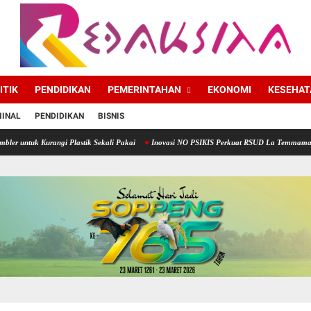
ITIK
PENDIDIKAN
PEMERINTAHAN
EKONOMI
KESEHAT
MINAL
PENDIDIKAN
BISNIS
 TWA Lejja Jadi Tuan Rumah
Bupati Soppeng Sambut Silaturahmi Kapolres, Perkuat Sin