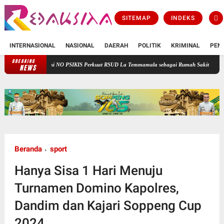
SITEMAP
INDEKS
INTERNASIONAL
NASIONAL
DAERAH
POLITIK
KRIMINAL
PEN
BREAKING
ovasi NO PSIKIS Perkuat RSUD La Temmamala sebagai Rumah Sakit Rujukan Kesehatan Jiwa
NEWS
Beranda
sport
Hanya Sisa 1 Hari Menuju
Turnamen Domino Kapolres,
Dandim dan Kajari Soppeng Cup
2024