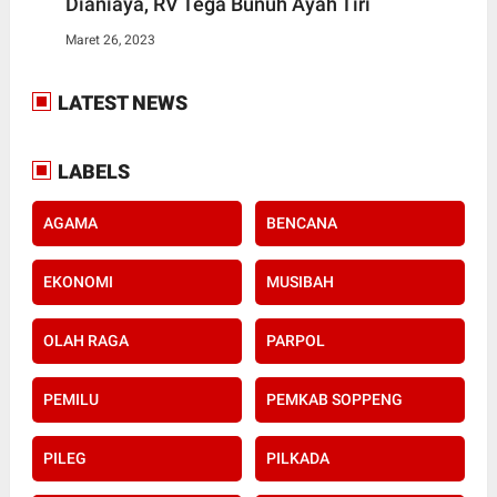
Dianiaya, RV Tega Bunuh Ayah Tiri
Maret 26, 2023
LATEST NEWS
LABELS
AGAMA
BENCANA
EKONOMI
MUSIBAH
OLAH RAGA
PARPOL
PEMILU
PEMKAB SOPPENG
PILEG
PILKADA