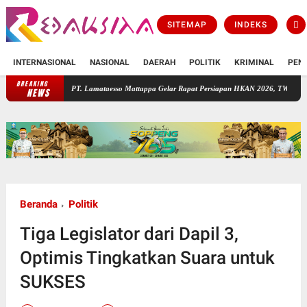
SITEMAP
INDEKS
INTERNASIONAL
NASIONAL
DAERAH
POLITIK
KRIMINAL
PEN
BREAKING
PT. Lamataesso Mattappa Gelar Rapat Persiapan HKAN 2026, TWA Lejja Jadi Tuan Rum
NEWS
Beranda
Politik
Tiga Legislator dari Dapil 3,
Optimis Tingkatkan Suara untuk
SUKSES