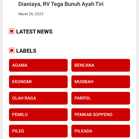
Dianiaya, RV Tega Bunuh Ayah Tiri
Maret 26, 2023
LATEST NEWS
LABELS
AGAMA
BENCANA
EKONOMI
MUSIBAH
OLAH RAGA
PARPOL
PEMILU
PEMKAB SOPPENG
PILEG
PILKADA