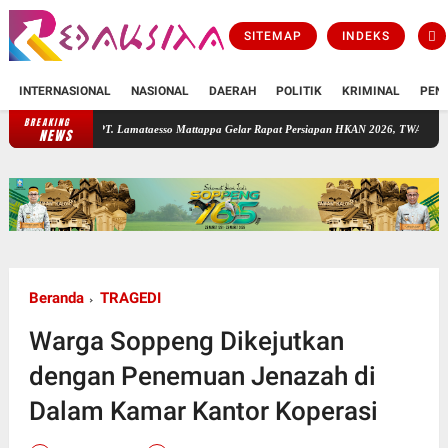
SITEMAP
INDEKS
INTERNASIONAL
NASIONAL
DAERAH
POLITIK
KRIMINAL
PEN
BREAKING
PT. Lamataesso Mattappa Gelar Rapat Persiapan HKAN 2026, TWA Lejja Jadi Tuan Ru
NEWS
Beranda
TRAGEDI
Warga Soppeng Dikejutkan
dengan Penemuan Jenazah di
Dalam Kamar Kantor Koperasi