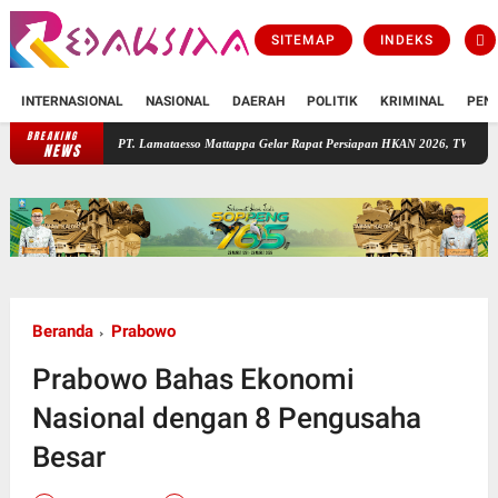
SITEMAP
INDEKS
INTERNASIONAL
NASIONAL
DAERAH
POLITIK
KRIMINAL
PEN
BREAKING
PT. Lamataesso Mattappa Gelar Rapat Persiapan HKAN 2026, TWA Lejja Jadi Tuan R
NEWS
Beranda
Prabowo
Prabowo Bahas Ekonomi
Nasional dengan 8 Pengusaha
Besar