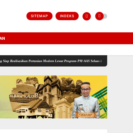
SITEMAP
INDEKS
AN
an Pertanian Modern Lewat Program PM-AAS Seluas 1 Juta Hektare Nasional
Bupati Sop