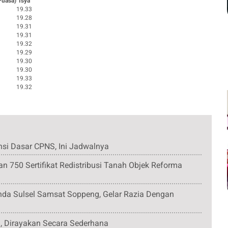
Puasa)
Isya
19.33
19.28
19.31
19.31
19.32
19.29
19.30
19.30
19.33
19.32
si Dasar CPNS, Ini Jadwalnya
n 750 Sertifikat Redistribusi Tanah Objek Reforma
nda Sulsel Samsat Soppeng, Gelar Razia Dengan
g, Dirayakan Secara Sederhana