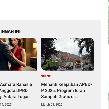
INGAN INI
SULSEL
Asmara Rahasia
Menanti Keajaiban APBD-
Anggota DPRD
P 2025: Program Iuran
. Antara Tugas
Sampah Gratis di
Dan Kue Putu
Makassar Segera Jadi
19, 2025
March 03, 2025
Kenyataan!