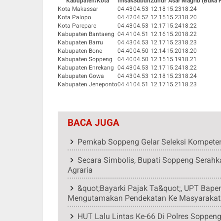
Kabupaten/Kota
Imsak
Subuh
Zuhur
Asar
Magrib (Buka 
Kota Makassar
04.43
04.53
12.18
15.23
18.24
Kota Palopo
04.42
04.52
12.15
15.23
18.20
Kota Parepare
04.43
04.53
12.17
15.24
18.22
Kabupaten Bantaeng
04.41
04.51
12.16
15.20
18.22
Kabupaten Barru
04.43
04.53
12.17
15.23
18.23
Kabupaten Bone
04.40
04.50
12.14
15.20
18.20
Kabupaten Soppeng
04.40
04.50
12.15
15.19
18.21
Kabupaten Enrekang
04.43
04.53
12.17
15.24
18.22
Kabupaten Gowa
04.43
04.53
12.18
15.23
18.24
Kabupaten Jeneponto
04.41
04.51
12.17
15.21
18.23
BACA JUGA
Pemkab Soppeng Gelar Seleksi Kompeten
Secara Simbolis, Bupati Soppeng Serahka
Agraria
&quot;Bayarki Pajak Ta&quot;, UPT Bape
Mengutamakan Pendekatan Ke Masyarakat
HUT Lalu Lintas Ke-66 Di Polres Soppen