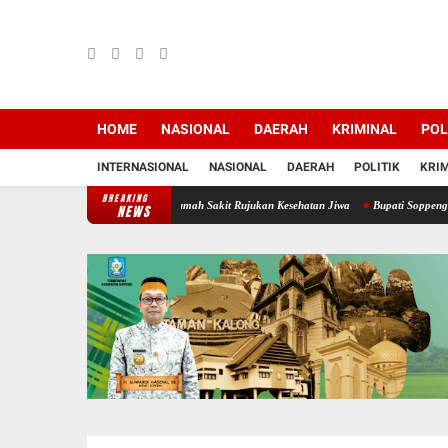
HOME
NASIONAL
DAERAH
KRIMINAL
POL
INTERNASIONAL
NASIONAL
DAERAH
POLITIK
KRI
BREAKING
mmamala sebagai Rumah Sakit Rujukan Kesehatan Jiwa
Bupati Soppeng Terima Forum Ko
NEWS