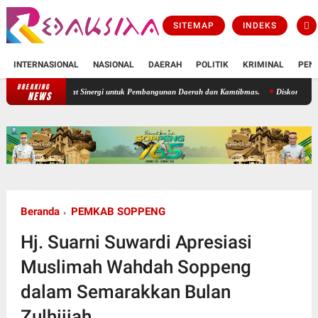
SITEMAP
INDEKS
INTERNASIONAL
NASIONAL
DAERAH
POLITIK
KRIMINAL
PEN
BREAKING
erkuat Sinergi untuk Pembangunan Daerah dan Kamtibmas.
Diskominfo Soppeng Galakkan
NEWS
Beranda
PEMKAB SOPPENG
Hj. Suarni Suwardi Apresiasi
Muslimah Wahdah Soppeng
dalam Semarakkan Bulan
Zulhijjah