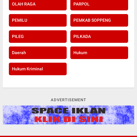
OLAH RAGA
PARPOL
PEMILU
PEMKAB SOPPENG
PILEG
PILKADA
Daerah
Hukum
Hukum Kriminal
ADVERTISEMENT