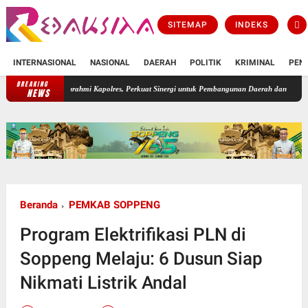
SITEMAP
INDEKS
INTERNASIONAL
NASIONAL
DAERAH
POLITIK
KRIMINAL
PEN
BREAKING
laturahmi Kapolres, Perkuat Sinergi untuk Pembangunan Daerah dan Kamtibmas.
Diskomi
NEWS
Beranda
PEMKAB SOPPENG
Program Elektrifikasi PLN di
Soppeng Melaju: 6 Dusun Siap
Nikmati Listrik Andal