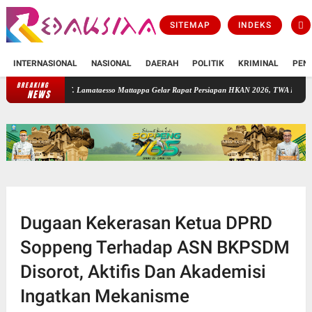
SITEMAP
INDEKS
INTERNASIONAL
NASIONAL
DAERAH
POLITIK
KRIMINAL
PEN
BREAKING
PT. Lamataesso Mattappa Gelar Rapat Persiapan HKAN 2026, TWA Lejja Jadi Tuan Ruma
NEWS
Dugaan Kekerasan Ketua DPRD
Soppeng Terhadap ASN BKPSDM
Disorot, Aktifis Dan Akademisi
Ingatkan Mekanisme