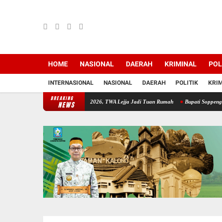
HOME
NASIONAL
DAERAH
KRIMINAL
POL
INTERNASIONAL
NASIONAL
DAERAH
POLITIK
KRI
BREAKING
pat Persiapan HKAN 2026, TWA Lejja Jadi Tuan Rumah
Bupati Soppeng Sambut Silaturah
NEWS