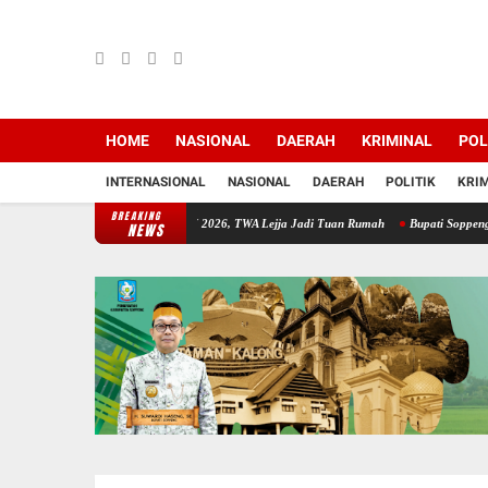
HOME
NASIONAL
DAERAH
KRIMINAL
POL
INTERNASIONAL
NASIONAL
DAERAH
POLITIK
KRI
BREAKING
pat Persiapan HKAN 2026, TWA Lejja Jadi Tuan Rumah
Bupati Soppeng Sambut Silatura
NEWS