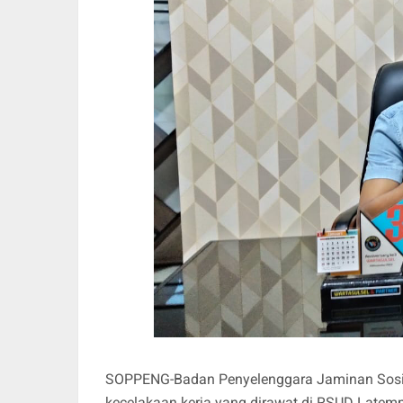
SOPPENG-Badan Penyelenggara Jaminan Sosia
kecelakaan kerja yang dirawat di RSUD Late