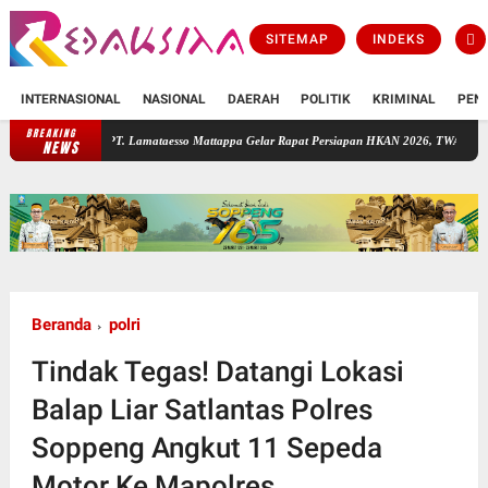
SITEMAP
INDEKS
INTERNASIONAL
NASIONAL
DAERAH
POLITIK
KRIMINAL
PEN
BREAKING
PT. Lamataesso Mattappa Gelar Rapat Persiapan HKAN 2026, TWA Lejja Jadi Tuan Rumah
NEWS
Beranda
polri
Tindak Tegas! Datangi Lokasi
Balap Liar Satlantas Polres
Soppeng Angkut 11 Sepeda
Motor Ke Mapolres