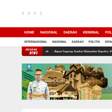
HOME
NASIONAL
DAERAH
KRIMINAL
POL
INTERNASIONAL
NASIONAL
DAERAH
POLITIK
KRI
BREAKING
ja Jadi Tuan Rumah
Bupati Soppeng Sambut Silaturahmi Kapolres, Perkuat Sinergi unt
NEWS