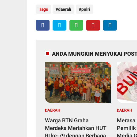
Tags
daerah
polri
ANDA MUNGKIN MENYUKAI POST
DAERAH
DAERAH
Warga BTN Graha
Merasa 
Merdeka Meriahkan HUT
Pemilik
RI ke-79 dengan Berbagai
Media G