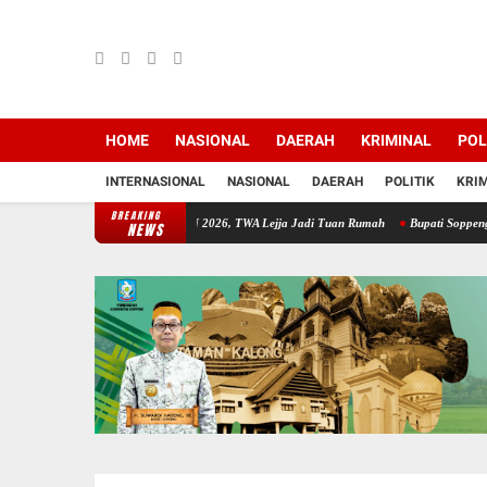
HOME
NASIONAL
DAERAH
KRIMINAL
POL
INTERNASIONAL
NASIONAL
DAERAH
POLITIK
KRI
BREAKING
pat Persiapan HKAN 2026, TWA Lejja Jadi Tuan Rumah
Bupati Soppeng Sambut Silatura
NEWS