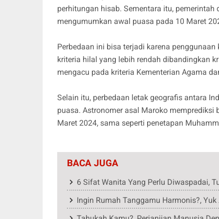
perhitungan hisab. Sementara itu, pemerintah
mengumumkan awal puasa pada 10 Maret 2024 
Perbedaan ini bisa terjadi karena penggunaa
kriteria hilal yang lebih rendah dibandingkan 
mengacu pada kriteria Kementerian Agama da
Selain itu, perbedaan letak geografis antara 
puasa. Astronomer asal Maroko memprediksi 
Maret 2024, sama seperti penetapan Muhamm
BACA JUGA
6 Sifat Wanita Yang Perlu Diwaspadai, 
Ingin Rumah Tanggamu Harmonis?, Yuk 
Tahukah Kamu?, Perjanjian Manusia Den