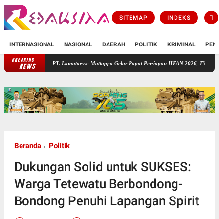
SITEMAP
INDEKS
INTERNASIONAL
NASIONAL
DAERAH
POLITIK
KRIMINAL
PEN
BREAKING
PT. Lamataesso Mattappa Gelar Rapat Persiapan HKAN 2026, TWA Lejja Jadi Tuan Ru
NEWS
Beranda
Politik
Dukungan Solid untuk SUKSES:
Warga Tetewatu Berbondong-
Bondong Penuhi Lapangan Spirit