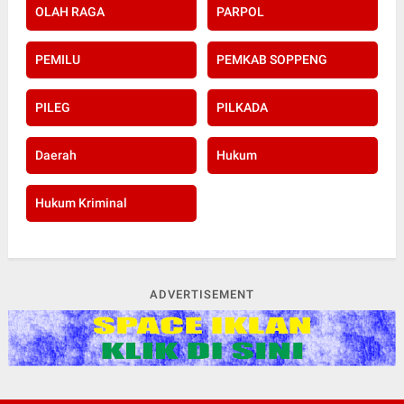
OLAH RAGA
PARPOL
PEMILU
PEMKAB SOPPENG
PILEG
PILKADA
Daerah
Hukum
Hukum Kriminal
ADVERTISEMENT