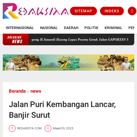
SITEMAP
INDEKS
INTERNASIONAL
NASIONAL
DAERAH
POLITIK
KRIMINAL
PEN
BREAKING
 Soppeng H.Suwardi Haseng Lepas Peserta Gerak Jalan GAPOKTAN Se-Kabupaten Soppeng
NEWS
Beranda
news
Jalan Puri Kembangan Lancar,
Banjir Surut
REDAKSITA.COM
Maret 05, 2025