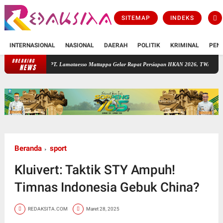
SITEMAP
INDEKS
INTERNASIONAL
NASIONAL
DAERAH
POLITIK
KRIMINAL
PEN
BREAKING
PT. Lamataesso Mattappa Gelar Rapat Persiapan HKAN 2026, TWA Lejja Jadi Tuan Ruma
NEWS
Beranda
sport
Kluivert: Taktik STY Ampuh!
Timnas Indonesia Gebuk China?
REDAKSITA.COM
Maret 28, 2025