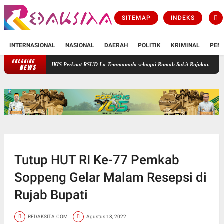
SITEMAP
INDEKS
INTERNASIONAL
NASIONAL
DAERAH
POLITIK
KRIMINAL
PEN
BREAKING
NO PSIKIS Perkuat RSUD La Temmamala sebagai Rumah Sakit Rujukan Kesehatan Jiwa
B
NEWS
Tutup HUT RI Ke-77 Pemkab
Soppeng Gelar Malam Resepsi di
Rujab Bupati
REDAKSITA.COM
Agustus 18, 2022