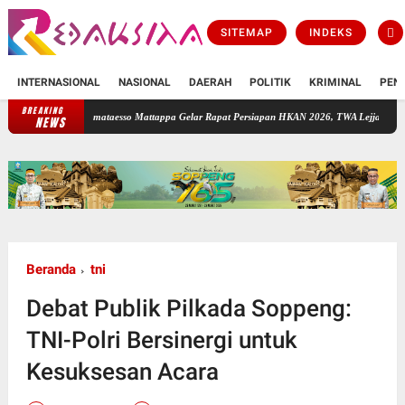
SITEMAP
INDEKS
INTERNASIONAL
NASIONAL
DAERAH
POLITIK
KRIMINAL
PEN
BREAKING
. Lamataesso Mattappa Gelar Rapat Persiapan HKAN 2026, TWA Lejja Jadi Tuan Rumah
NEWS
Beranda
tni
Debat Publik Pilkada Soppeng:
TNI-Polri Bersinergi untuk
Kesuksesan Acara