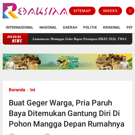
SITEMAP
INDEKS
INTERNASIONAL
NASIONAL
DAERAH
POLITIK
KRIMINAL
PEN
BREAKING
PT. Lamataesso Mattappa Gelar Rapat Persiapan HKAN 2026, TWA Lejja Jadi Tuan Rumah
NEWS
Beranda
tni
Buat Geger Warga, Pria Paruh
Baya Ditemukan Gantung Diri Di
Pohon Mangga Depan Rumahnya