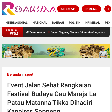
SITEMAP
INDEKS
INTERNASIONAL
NASIONAL
DAERAH
POLITIK
KRIMINAL
PEN
BREAKING
, TWA Lejja Jadi Tuan Rumah
Bupati Soppeng Sambut Silaturahmi Kapolres, Perkuat Si
NEWS
Beranda
sport
Event Jalan Sehat Rangkaian
Festival Budaya Gau Maraja La
Patau Matanna Tikka Dihadiri
Kapolres Soppeng