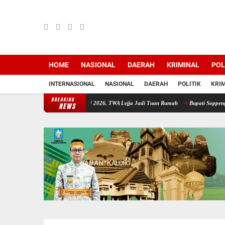
HOME
NASIONAL
DAERAH
KRIMINAL
POL
INTERNASIONAL
NASIONAL
DAERAH
POLITIK
KRI
BREAKING
apat Persiapan HKAN 2026, TWA Lejja Jadi Tuan Rumah
Bupati Soppeng Sambut Silatur
NEWS