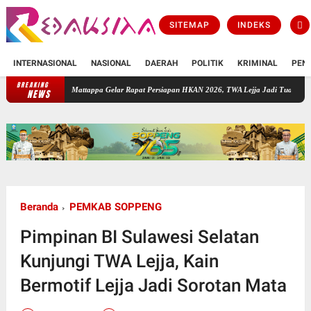
SITEMAP
INDEKS
INTERNASIONAL
NASIONAL
DAERAH
POLITIK
KRIMINAL
PEN
BREAKING
ttappa Gelar Rapat Persiapan HKAN 2026, TWA Lejja Jadi Tuan Rumah
Bupati Soppeng
NEWS
Beranda
PEMKAB SOPPENG
Pimpinan BI Sulawesi Selatan
Kunjungi TWA Lejja, Kain
Bermotif Lejja Jadi Sorotan Mata